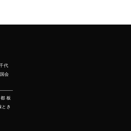
都千代
 国会
京都 板
上線とき