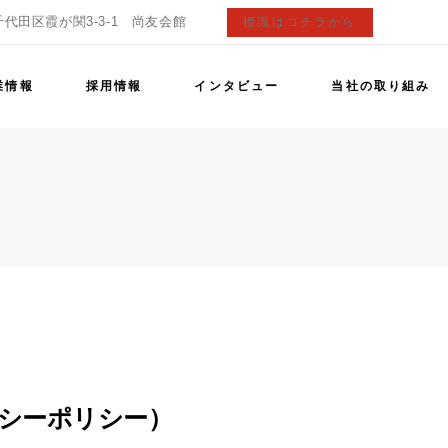
代田区霞が関3-3-1 尚友会館
標識はコチラから
拶
安全活動
要
外国人技能実習生
業情報
採用情報
インタビュー
当社の取り組み
挨拶
安全活動
概要
外国人技能実習生
シーポリシー）