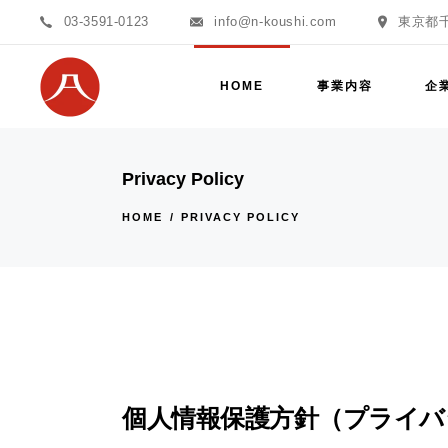
03-3591-0123
info@n-koushi.com
東京都千
多能工
代表挨
仮設
会社概
HOME
事業内容
企
養生・クリーニング
沿革
警備
理念
多能工
代表
Privacy Policy
現場監督・監督補助
仮設
会社
HOME
PRIVACY POLICY
ビルメンテナンス
養生・クリーニング
沿革
警備
理念
現場監督・監督補助
ビルメンテナンス
個人情報保護方針（プライバ