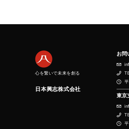
お問
i
心を繋いで未来を創る
T
平
日本興志株式会社
東京
i
TE
平